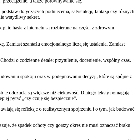
ie, przeciążenie, a także porównywanie się.
 podstaw dotyczących podniecenia, satysfakcji, fantazji czy różnych
nie wstydliwy sekret.
pl te hasła z internetu są rozbierane na części z zdrowym
ę. Zamiast szantażu emocjonalnego liczą się ustalenia. Zamiast
. Chodzi o codzienne detale: przytulenie, docenienie, wspólny czas.
 budowaniu spokoju oraz w podejmowaniu decyzji, które są spójne z
ób te odczucia są większe niż ciekawość. Dlatego teksty pomagają
piej pytać „czy czuję się bezpiecznie”.
ają się refleksje o realistycznym spojrzeniu i o tym, jak budować
azuje, że spadek ochoty czy gorszy okres nie musi oznaczać braku