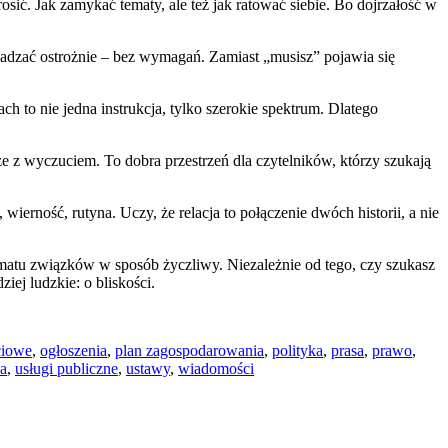
sić. Jak zamykać tematy, ale też jak ratować siebie. Bo dojrzałość w
wadzać ostrożnie – bez wymagań. Zamiast „musisz” pojawia się
ch to nie jedna instrukcja, tylko szerokie spektrum. Dlatego
sze z wyczuciem. To dobra przestrzeń dla czytelników, którzy szukają
rność, rutyna. Uczy, że relacja to połączenie dwóch historii, a nie
 tematu związków w sposób życzliwy. Niezależnie od tego, czy szukasz
iej ludzkie: o bliskości.
ciowe
,
ogłoszenia
,
plan zagospodarowania
,
polityka
,
prasa
,
prawo
,
ka
,
usługi publiczne
,
ustawy
,
wiadomości