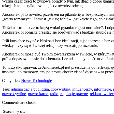
Ważna część treści to życiowe porady o tym, jak dbać o dobre granic
relacjach to nie tylko trwanie, lecz również odwaga.
Anonserek.pl to również przestrzeń na pikanterię w bezpiecznych ra
„warto rozważyć”. Zamiast „tak się robi” – „szukajcie tego, co dzia
Treści na stronie często krążą wokół pytania: co jest normalne?. I o
Anonserek.pl pomaga przestać się porównywać i bardziej skupić się n
Jeśli ktoś chce czytać o bliskości bez idealizacji, a jednocześnie be
wiedzy – czy są w świeżej relacji, czy wracają po rozstaniu.
Anonserek.pl może być Twoim towarzyszem w świecie, w którym łatwo 
próba dopasowania się do schematu. I że udana intymność to zaufanie
To wszystko sprawia, że Anonserek.pl jest przestrzenią do refleksji
inspiracji do rozmowy, czy po prostu chcesz złapać dystans – ta przest
Categories:
Nowe Technologie
Tagi:
administracja publiczna
,
copywriting
,
influencerzy
,
informacje
,
prawo cywilne
,
prawo karne
,
radio
,
regulacje prawne
,
reklama w siec
Comments are closed.