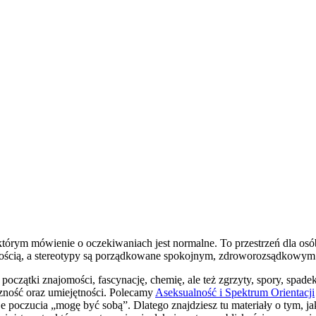
 którym mówienie o oczekiwaniach jest normalne. To przestrzeń dla osób
ikatnością, a stereotypy są porządkowane spokojnym, zdroworozsądkowym
oczątki znajomości, fascynację, chemię, ale też zgrzyty, spory, spadek
yczność oraz umiejętności. Polecamy
Aseksualność i Spektrum Orientacji
je poczucia „mogę być sobą”. Dlatego znajdziesz tu materiały o tym, j