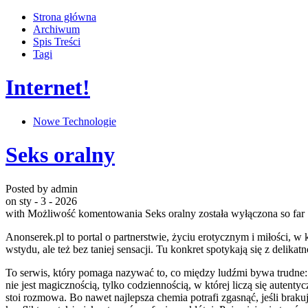
Strona główna
Archiwum
Spis Treści
Tagi
Internet!
Nowe Technologie
Seks oralny
Posted by admin
on sty - 3 - 2026
with
Możliwość komentowania
Seks oralny
została wyłączona
so far
Anonserek.pl to portal o partnerstwie, życiu erotycznym i miłości, w
wstydu, ale też bez taniej sensacji. Tu konkret spotykają się z del
To serwis, który pomaga nazywać to, co między ludźmi bywa trudne: p
nie jest magicznością, tylko codziennością, w której liczą się autent
stoi rozmowa. Bo nawet najlepsza chemia potrafi zgasnąć, jeśli braku