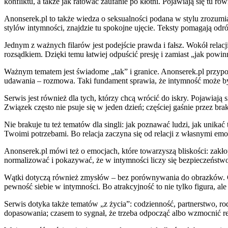
konfliktu, a także jak ratować zaufanie po kłótni. Pojawiają się tu ró
Anonserek.pl to także wiedza o seksualności podana w stylu zrozumiał
stylów intymności, znajdzie tu spokojne ujęcie. Teksty pomagają odróż
Jednym z ważnych filarów jest podejście prawda i fałsz. Wokół relacj
rozsądkiem. Dzięki temu łatwiej odpuścić presję i zamiast „jak powinn
Ważnym tematem jest świadome „tak” i granice. Anonserek.pl przypomin
udawania – rozmowa. Taki fundament sprawia, że intymność może być 
Serwis jest również dla tych, którzy chcą wrócić do iskry. Pojawiają 
Związek często nie psuje się w jeden dzień; częściej gaśnie przez b
Nie brakuje tu też tematów dla singli: jak poznawać ludzi, jak unik
Twoimi potrzebami. Bo relacja zaczyna się od relacji z własnymi emo
Anonserek.pl mówi też o emocjach, które towarzyszą bliskości: zakło
normalizować i pokazywać, że w intymności liczy się bezpieczeństwo, 
Wątki dotyczą również zmysłów – bez porównywania do obrazków. Cia
pewność siebie w intymności. Bo atrakcyjność to nie tylko figura, al
Serwis dotyka także tematów „z życia”: codzienność, partnerstwo, ro
dopasowania; czasem to sygnał, że trzeba odpocząć albo wzmocnić re