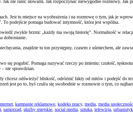
e. Jak nie ranić słowami. Jak rozpoczynać niewygodne rozmowy. Jak pro
mach. Jest tu miejsce na wyobrażenia i na rozmowę o tym, jak je wpro
ła”. To podejście pomaga budować intymność, która jest wspólna.
dpowiedź zwykle brzmi: „każdy ma swoją historię”. Normalność w relacja
a dobrostanie.
z zniechęcania, znajdzie tu ton przystępny, czasem z uśmiechem, ale zaw
się pogubić. Pomaga nazywać rzeczy po imieniu: czułość, tęsknota, wie
 – nie sprawdzian.
, gdy chcesz odświeżyć bliskość, odróżnić fakty od mitów i podejść do
rzeń jest po to, byś czuł/a się swobodnie w rozmowie o tym, co najbardz
internet
,
kampanie reklamowe
,
kodeks pracy
,
media
,
media społecznoś
i
,
samorząd
,
służby miejskie
,
social media
,
sztuka
,
telewizja
,
urbanisty