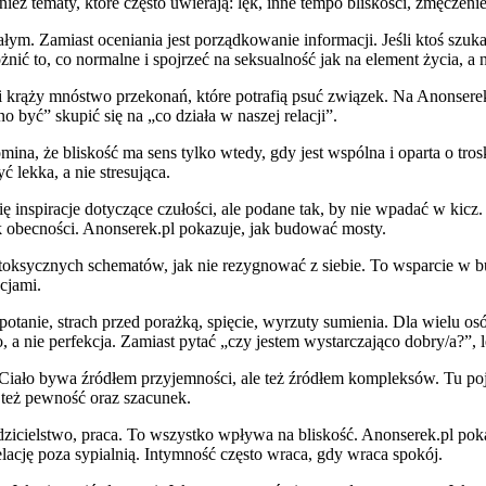
wnież tematy, które często uwierają: lęk, inne tempo bliskości, zmęczen
ym. Zamiast oceniania jest porządkowanie informacji. Jeśli ktoś szuka
nić to, co normalne i spojrzeć na seksualność jak na element życia, a 
i krąży mnóstwo przekonań, które potrafią psuć związek. Na Anonserek.
o być” skupić się na „co działa w naszej relacji”.
a, że bliskość ma sens tylko wtedy, gdy jest wspólna i oparta o trosk
lekka, a nie stresująca.
się inspiracje dotyczące czułości, ale podane tak, by nie wpadać w kicz
rak obecności. Anonserek.pl pokazuje, jak budować mosty.
ać toksycznych schematów, jak nie rezygnować z siebie. To wsparcie w
cjami.
potanie, strach przed porażką, spięcie, wyrzuty sumienia. Dla wielu os
a nie perfekcja. Zamiast pytać „czy jestem wystarczająco dobry/a?”, le
ło bywa źródłem przyjemności, ale też źródłem kompleksów. Tu pojawi
e też pewność oraz szacunek.
dzicielstwo, praca. To wszystko wpływa na bliskość. Anonserek.pl pok
lację poza sypialnią. Intymność często wraca, gdy wraca spokój.